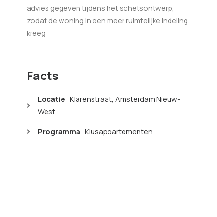
advies gegeven tijdens het schetsontwerp,
zodat de woning in een meer ruimtelijke indeling
kreeg.
Facts
Locatie
Klarenstraat, Amsterdam Nieuw-
West
Programma
Klusappartementen
Oorspronkelijke functie
Portiekflat
Oorspronkelijk bouwjaar
1952 (Groosman)
Opdrachtgever
Particulier
Aannemer
Dresselhuizen