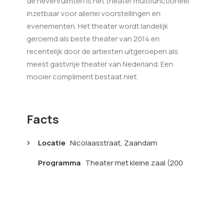
de nevenruimten is het theater multifunctioneel
inzetbaar voor allerlei voorstellingen en
evenementen. Het theater wordt landelijk
geroemd als beste theater van 2014 en
recentelijk door de artiesten uitgeroepen als
meest gastvrije theater van Nederland. Een
mooier compliment bestaat niet.
Facts
Locatie
Nicolaasstraat, Zaandam
Programma
Theater met kleine zaal (200
pl.), grote zaal (900 pl.) en theatercafé
Oppervlakte
7000 m2
Opdrachtgever
Gemeente Zaanstad