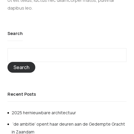
Ut elit tellus, luctus nec ullamcorper mattis, pulvinar
dapibus leo.
Search
Search
Recent Posts
2025 hernieuwbare architectuur
‘de ambitie’ opent haar deuren aan de Gedempte Gracht
in Zaandam